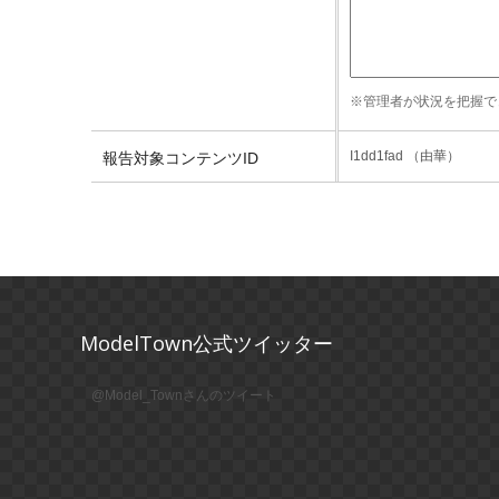
※管理者が状況を把握で
I1dd1fad （由華）
報告対象コンテンツID
ModelTown公式ツイッター
@Model_Townさんのツイート