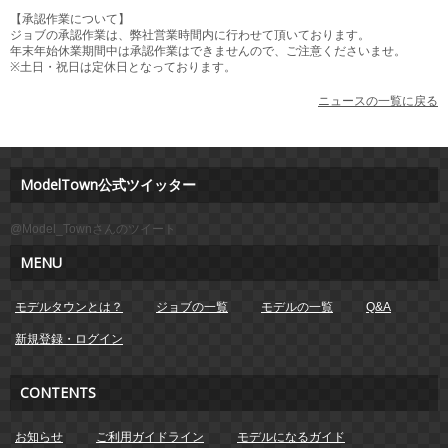
【承認作業について】
ジョブの承認作業は、弊社営業時間内に行わせて頂いております。
年末年始休業期間中は承認作業はできませんので、ご注意くださいませ。
※土日・祝日は定休日となっております。
ニュースの一覧に戻る
ModelTown公式ツイッター
@Model_Townさんのツイート
MENU
モデルタウンとは？
ジョブの一覧
モデルの一覧
Q&A
新規登録・ログイン
CONTENTS
お知らせ
ご利用ガイドライン
モデルになるガイド