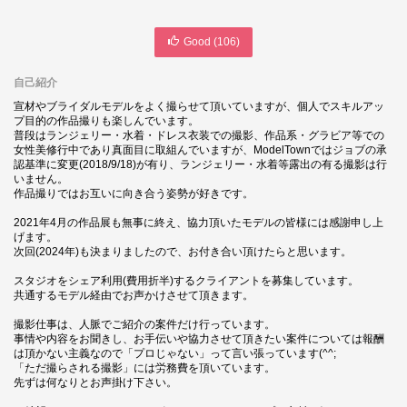
Good (
106
)
自己紹介
宣材やブライダルモデルをよく撮らせて頂いていますが、個人でスキルアッ
プ目的の作品撮りも楽しんでいます。
普段はランジェリー・水着・ドレス衣装での撮影、作品系・グラビア等での
女性美修行中であり真面目に取組んでいますが、ModelTownではジョブの承
認基準に変更(2018/9/18)が有り、ランジェリー・水着等露出の有る撮影は行
いません。
作品撮りではお互いに向き合う姿勢が好きです。
2021年4月の作品展も無事に終え、協力頂いたモデルの皆様には感謝申し上
げます。
次回(2024年)も決まりましたので、お付き合い頂けたらと思います。
スタジオをシェア利用(費用折半)するクライアントを募集しています。
共通するモデル経由でお声かけさせて頂きます。
撮影仕事は、人脈でご紹介の案件だけ行っています。
事情や内容をお聞きし、お手伝いや協力させて頂きたい案件については報酬
は頂かない主義なので「プロじゃない」って言い張っています(^^;
「ただ撮らされる撮影」には労務費を頂いています。
先ずは何なりとお声掛け下さい。