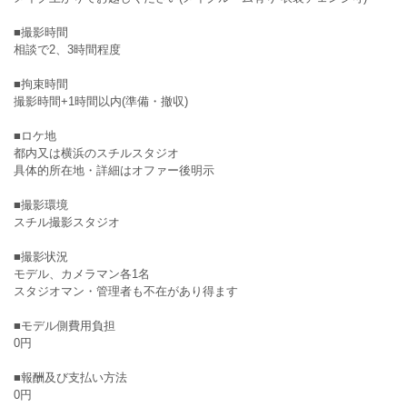
■撮影時間
相談で2、3時間程度
■拘束時間
撮影時間+1時間以内(準備・撤収)
■ロケ地
都内又は横浜のスチルスタジオ
具体的所在地・詳細はオファー後明示
■撮影環境
スチル撮影スタジオ
■撮影状況
モデル、カメラマン各1名
スタジオマン・管理者も不在があり得ます
■モデル側費用負担
0円
■報酬及び支払い方法
0円