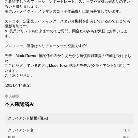
ご希望でしたらファッションポートレート、スナップや宣材も好きなのでい
ろいろ撮りましょう。
モデル・メイク・カメラマンのコラボ作品撮りは随時募集しています。
ストロボ、定常光ライティング、スタジオ機材を所有しているのでどこでも
撮影可能です。
A1長尺プリントも出来ますのでご質問、問合せのみもお気軽にお願いしま
す。
プロフィール画像はヘリチャーターの空撮です(^^
先般、ModelTownに無関係の方からあたかも無償撮影前提の依頼を受けまし
た。
ここに記述している内容はModelTown登録のモデル(クライアント)に向けて
います。
ご了承ください。
(2021/4/14追記)
本人確認
本人確認済み
クライアント情報 (個人)
クライアント名
HaHi
性別
男性