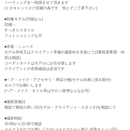
ミーティングを一段踏ませて頂きます
(ドタキャンリスク回避の為です、何とぞご了承下さい)
■対象モデル(可能なら)
20歳～
すっきりスタイル
フォトジェニックな方
■衣装・シューズ
モデル所有又はクライアント準備の撮影向き衣装にて(2着程度希望・内
容は相談)
コーディネートはモデルにお任せ致します
クライアントの衣装確認は必須です
■ヘア・メイク・アクセサリ・周辺小物(モデル自身に係る部分)
セルフでお願いします
(ヘア・メイク・ネイル等はサロン使用ならなお可)
■撮影実施日
相談で都合の良い日(モデル・クライアント・スタジオ)を相談にて
■撮影時刻
10:00から15:00で相談
メイク上がりでお越しください(メイクルーム有り 衣装チェンジ可)