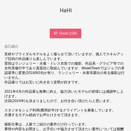
HaHi
Good (
106
)
自己紹介
宣材やブライダルモデルをよく撮らせて頂いていますが、個人でスキルアッ
プ目的の作品撮りも楽しんでいます。
普段はランジェリー・水着・ドレス衣装での撮影、作品系・グラビア等での
女性美修行中であり真面目に取組んでいますが、ModelTownではジョブの承
認基準に変更(2018/9/18)が有り、ランジェリー・水着等露出の有る撮影は行
いません。
作品撮りではお互いに向き合う姿勢が好きです。
2021年4月の作品展も無事に終え、協力頂いたモデルの皆様には感謝申し上
げます。
次回(2024年)も決まりましたので、お付き合い頂けたらと思います。
スタジオをシェア利用(費用折半)するクライアントを募集しています。
共通するモデル経由でお声かけさせて頂きます。
撮影仕事は、人脈でご紹介の案件だけ行っています。
事情や内容をお聞きし、お手伝いや協力させて頂きたい案件については報酬