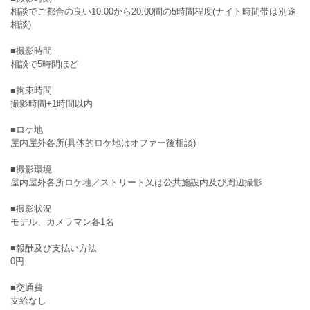
相談でご都合の良い10:00から20:00間の5時間程度(ナイト時間帯は別途
相談)
■撮影時間
相談で5時間ほど
■拘束時間
撮影時間+1時間以内
■ロケ地
屋内屋外各所(具体的ロケ地はオファー後相談)
■撮影環境
屋内屋外各所ロケ地／ストリート又は公共施設内及び周辺撮影
■撮影状況
モデル、カメラマン各1名
■報酬及び支払い方法
0円
■交通費
支給なし