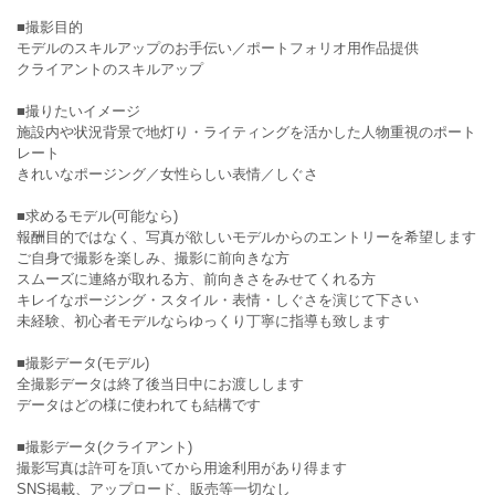
■撮影目的
モデルのスキルアップのお手伝い／ポートフォリオ用作品提供
クライアントのスキルアップ
■撮りたいイメージ
施設内や状況背景で地灯り・ライティングを活かした人物重視のポート
レート
きれいなポージング／女性らしい表情／しぐさ
■求めるモデル(可能なら)
報酬目的ではなく、写真が欲しいモデルからのエントリーを希望します
ご自身で撮影を楽しみ、撮影に前向きな方
スムーズに連絡が取れる方、前向きさをみせてくれる方
キレイなポージング・スタイル・表情・しぐさを演じて下さい
未経験、初心者モデルならゆっくり丁寧に指導も致します
■撮影データ(モデル)
全撮影データは終了後当日中にお渡しします
データはどの様に使われても結構です
■撮影データ(クライアント)
撮影写真は許可を頂いてから用途利用があり得ます
SNS掲載、アップロード、販売等一切なし