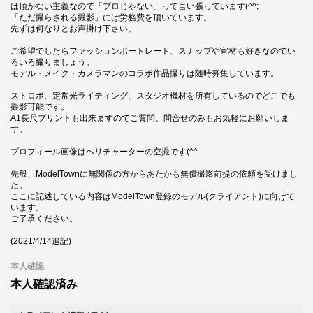
は頂かない主義なので「プロじゃない」って言い張っています(^^;
「ただ撮らされる撮影」には労務費を頂いています。
先ずは何なりとお声掛け下さい。
ご希望でしたらファッションポートレート、スナップや宣材も好きなのでい
ろいろ撮りましょう。
モデル・メイク・カメラマンのコラボ作品撮りは随時募集しています。
ストロボ、定常光ライティング、スタジオ機材を所有しているのでどこでも
撮影可能です。
A1長尺プリントも出来ますのでご質問、問合せのみもお気軽にお願いしま
す。
プロフィール画像はヘリチャーターの空撮です(^^
先般、ModelTownに無関係の方からあたかも無償撮影前提の依頼を受けまし
た。
ここに記述している内容はModelTown登録のモデル(クライアント)に向けて
います。
ご了承ください。
(2021/4/14追記)
本人確認
本人確認済み