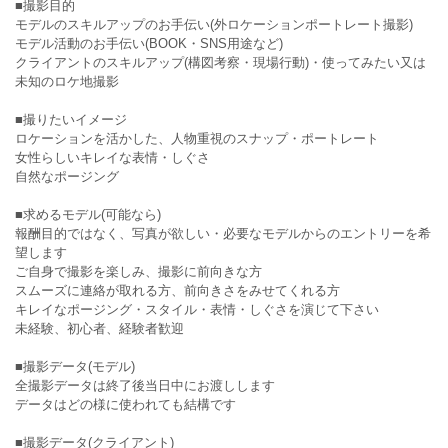
■撮影目的
モデルのスキルアップのお手伝い(外ロケーションポートレート撮影)
モデル活動のお手伝い(BOOK・SNS用途など)
クライアントのスキルアップ(構図考察・現場行動)・使ってみたい又は
未知のロケ地撮影
■撮りたいイメージ
ロケーションを活かした、人物重視のスナップ・ポートレート
女性らしいキレイな表情・しぐさ
自然なポージング
■求めるモデル(可能なら)
報酬目的ではなく、写真が欲しい・必要なモデルからのエントリーを希
望します
ご自身で撮影を楽しみ、撮影に前向きな方
スムーズに連絡が取れる方、前向きさをみせてくれる方
キレイなポージング・スタイル・表情・しぐさを演じて下さい
未経験、初心者、経験者歓迎
■撮影データ(モデル)
全撮影データは終了後当日中にお渡しします
データはどの様に使われても結構です
■撮影データ(クライアント)