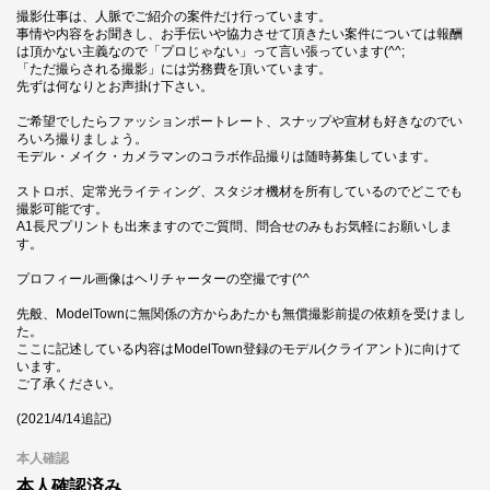
撮影仕事は、人脈でご紹介の案件だけ行っています。
事情や内容をお聞きし、お手伝いや協力させて頂きたい案件については報酬
は頂かない主義なので「プロじゃない」って言い張っています(^^;
「ただ撮らされる撮影」には労務費を頂いています。
先ずは何なりとお声掛け下さい。
ご希望でしたらファッションポートレート、スナップや宣材も好きなのでい
ろいろ撮りましょう。
モデル・メイク・カメラマンのコラボ作品撮りは随時募集しています。
ストロボ、定常光ライティング、スタジオ機材を所有しているのでどこでも
撮影可能です。
A1長尺プリントも出来ますのでご質問、問合せのみもお気軽にお願いしま
す。
プロフィール画像はヘリチャーターの空撮です(^^
先般、ModelTownに無関係の方からあたかも無償撮影前提の依頼を受けまし
た。
ここに記述している内容はModelTown登録のモデル(クライアント)に向けて
います。
ご了承ください。
(2021/4/14追記)
本人確認
本人確認済み