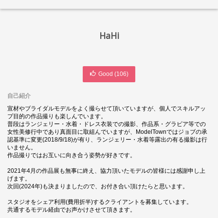
HaHi
Good (
106
)
自己紹介
宣材やブライダルモデルをよく撮らせて頂いていますが、個人でスキルアッ
プ目的の作品撮りも楽しんでいます。
普段はランジェリー・水着・ドレス衣装での撮影、作品系・グラビア等での
女性美修行中であり真面目に取組んでいますが、ModelTownではジョブの承
認基準に変更(2018/9/18)が有り、ランジェリー・水着等露出の有る撮影は行
いません。
作品撮りではお互いに向き合う姿勢が好きです。
2021年4月の作品展も無事に終え、協力頂いたモデルの皆様には感謝申し上
げます。
次回(2024年)も決まりましたので、お付き合い頂けたらと思います。
スタジオをシェア利用(費用折半)するクライアントを募集しています。
共通するモデル経由でお声かけさせて頂きます。