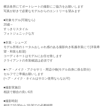
横浜各所にてポートレートの撮影にご協力をお願いします
写真が好きで必要なモデルからのエントリーを望みます
■対象モデル(可能なら)
20歳～
すっきりスタイル
フォトジェニックな方
■衣装・シューズ
モデル所有のトータルおしゃれ感のある撮影向き私服衣装にて(洋装希
望・和装も歓迎)
コーディネートはモデルにお任せ致します
クライアントの衣装確認は必須です
■ヘア・メイク・アクセサリ・周辺小物(モデル自身に係る部分)
セルフでご準備お願いします
(ヘア・メイク・ネイルはサロン使用ならなお可)
■撮影実施日
相談で都合の良い6月
■撮影時刻
相談で10:00から18:00での必要時間