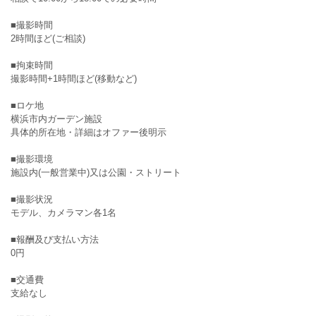
■撮影時間
2時間ほど(ご相談)
■拘束時間
撮影時間+1時間ほど(移動など)
■ロケ地
横浜市内ガーデン施設
具体的所在地・詳細はオファー後明示
■撮影環境
施設内(一般営業中)又は公園・ストリート
■撮影状況
モデル、カメラマン各1名
■報酬及び支払い方法
0円
■交通費
支給なし