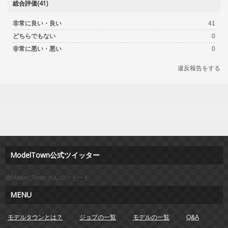
総合評価(41)
非常に良い・良い
41
どちらでもない
0
非常に悪い・悪い
0
違反報告をする
ModelTown公式ツイッター
@Model_Townさんのツイート
MENU
モデルタウンとは？
ジョブの一覧
モデルの一覧
Q&A