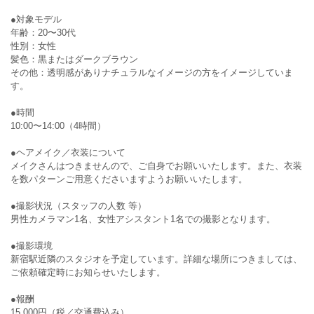
●対象モデル
年齢：20〜30代
性別：女性
髪色：黒またはダークブラウン
その他：透明感がありナチュラルなイメージの方をイメージしていま
す。
●時間
10:00〜14:00（4時間）
●ヘアメイク／衣装について
メイクさんはつきませんので、ご自身でお願いいたします。また、衣装
を数パターンご用意くださいますようお願いいたします。
●撮影状況（スタッフの人数 等）
男性カメラマン1名、女性アシスタント1名での撮影となります。
●撮影環境
新宿駅近隣のスタジオを予定しています。詳細な場所につきましては、
ご依頼確定時にお知らせいたします。
●報酬
15,000円（税／交通費込み）