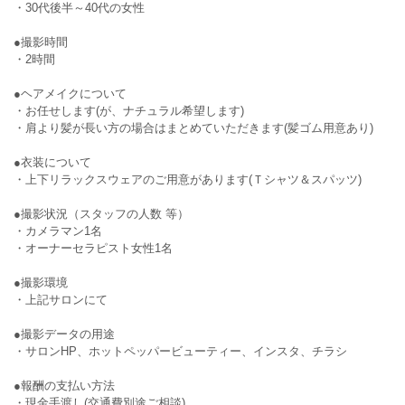
・30代後半～40代の女性
●撮影時間
・2時間
●ヘアメイクについて
・お任せします(が、ナチュラル希望します)
・肩より髪が長い方の場合はまとめていただきます(髪ゴム用意あり)
●衣装について
・上下リラックスウェアのご用意があります(Ｔシャツ＆スパッツ)
●撮影状況（スタッフの人数 等）
・カメラマン1名
・オーナーセラピスト女性1名
●撮影環境
・上記サロンにて
●撮影データの用途
・サロンHP、ホットペッパービューティー、インスタ、チラシ
●報酬の支払い方法
・現金手渡し(交通費別途ご相談)