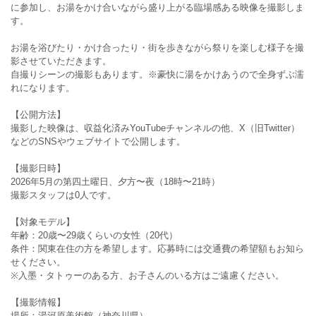
に参加し、お湯をかけ合いながら盛り上がる臨場感ある映像を撮影しま
す。
お湯を浴びたり・かけ合ったり・街を歩きながら祭りを楽しむ様子を撮
影させていただきます。
自撮りシーンの撮影もあります。※豪快に湯をかけあうので全身ずぶ濡
れになります。
【公開方法】
撮影した映像は、収益化済みYouTubeチャンネルの他、X（旧Twitter）
などのSNSやウェブサイトで公開します。
【撮影日時】
2026年5月の第四土曜日、夕方〜夜（18時〜21時）
撮影スタッフは0人です。
【対象モデル】
年齢：20歳〜29歳くらいの女性（20代）
条件：関東在住の方を希望します。応募時には交通費の希望額もお知ら
せください。
※入墨・タトゥーのある方、お子さんのいる方はご遠慮ください。
【撮影情報】
場所：湯河原美術館（神奈川県）