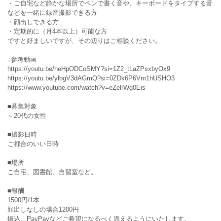
・ご自宅など静かな場所でペンで書く音や、キーボードをタイプする音
などを一緒に録音撮影できる方
・顔出しできる方
・定期的に（月4本以上）可能な方
ですと好ましいですが、その辺りはご相談ください。
↓参考動画
https://youtu.be/heHpODCoSMY?si=1Z2_tLaZPsxbyOx9
https://youtu.be/ylbgV3dAGmQ?si=0ZDk6P6Vm1hUSHO3
https://www.youtube.com/watch?v=eZelrWg0Eis
■募集対象
～20代の女性
■撮影日時
ご都合のいい日時
■場所
ご自宅、図書館、自習室など。
■報酬
1500円/1本
顔出しなしの場合1200円
振込、PayPayなどご希望になるべく添えるようにいたします。