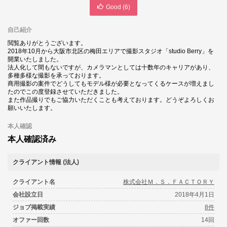
Good (
6
)
自己紹介
閲覧ありがとうございます。
2018年10月から大阪市北区の梅田エリアで撮影スタジオ「studio Berry」を
開業いたしました。
法人化して間もないですが、カメラマンとしては十数年のキャリアがあり、
多種多様な撮影を承っております。
商用撮影の案件でどうしてもモデル様が必要となってくるケースが増えまし
たのでこの度登録させていただきました。
また作品撮りでもご協力いただくことも考えております。どうぞよろしくお
願いいたします。
本人確認
本人確認済み
クライアント情報 (法人)
クライアント名
株式会社Ｍ．Ｓ．ＦＡＣＴＯＲＹ
会社設立日
2018年4月1日
ジョブ掲載実績
8件
オファー回数
14回