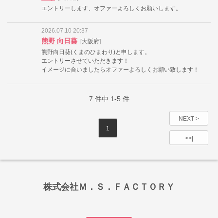
エントリーします、オファーよろしくお願いします。
2026.07.10 20:37
熊野 向日葵
[大阪府]
熊野向日葵(くまのひまわり)と申します。
エントリーさせていただきます！
イメージに合いましたらオファーよろしくお願い致します！
7
件中
1-5
件
NEXT >
1
>>|
株式会社Ｍ．Ｓ．ＦＡＣＴＯＲＹ