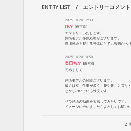
ENTRY LIST
/ エントリーコメント
2025.10.20 12:33
ゆか
[東京都]
エントリーいたします。
施術モデル多数経験がございます。
自律神経を整える整体にとても興味があ
2025.10.20 10:50
奥田ちか
[東京都]
初めまして。
施術モデルの経験ございます。
最近は立ち仕事が多く、腰や膝、足首な
とかしのいでいる状況です。
ぜひ施術の効果を実感してみたいです。
イメージに合いましたらよろしくお願い
2