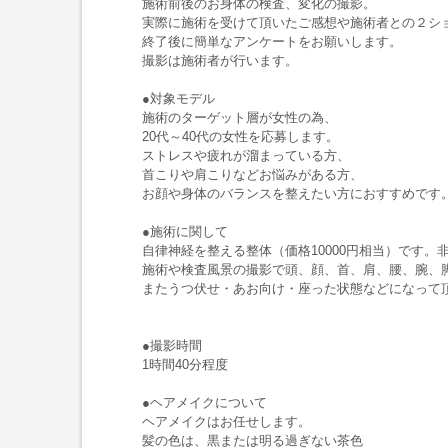
施術前後のお身体の検査、変化の撮影。
実際に施術を受けて頂いたご感想や施術者との２シ
終了後に簡単なアンケートをお願いします。
撮影は施術者が行います。
●対象モデル
施術のターゲット層が女性の為、
20代～40代の女性を応募します。
ストレスや疲れが溜まっている方、
首こりや肩こりなどお悩みがある方、
お顔や身体のバランスを整えたい方におすすめです
●施術に関して
自律神経を整える整体（価格10000円相当）です
施術や検査風景の撮影で頭、顔、首、肩、腰、腕、
またうつ伏せ・あお向け・座った状態などになって
●撮影時間
1時間40分程度
●ヘアメイクについて
ヘアメイクはお任せします。
髪の色は、黒または明る過ぎない茶色