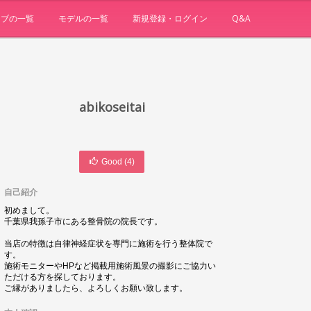
ョブの一覧
モデルの一覧
新規登録・ログイン
Q&A
abikoseitai
Good (
4
)
自己紹介
初めまして。
千葉県我孫子市にある整骨院の院長です。
当店の特徴は自律神経症状を専門に施術を行う整体院で
す。
施術モニターやHPなど掲載用施術風景の撮影にご協力い
ただける方を探しております。
ご縁がありましたら、よろしくお願い致します。