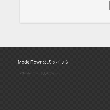
ModelTown公式ツイッター
@Model_Townさんのツイート