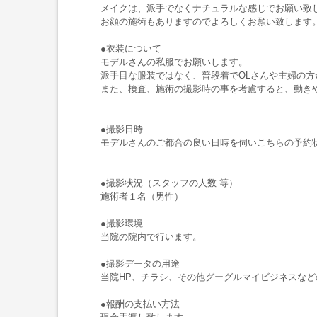
メイクは、派手でなくナチュラルな感じでお願い致
お顔の施術もありますのでよろしくお願い致します
●衣装について
モデルさんの私服でお願いします。
派手目な服装ではなく、普段着でOLさんや主婦の
また、検査、施術の撮影時の事を考慮すると、動き
●撮影日時
モデルさんのご都合の良い日時を伺いこちらの予約
●撮影状況（スタッフの人数 等）
施術者１名（男性）
●撮影環境
当院の院内で行います。
●撮影データの用途
当院HP、チラシ、その他グーグルマイビジネスな
●報酬の支払い方法