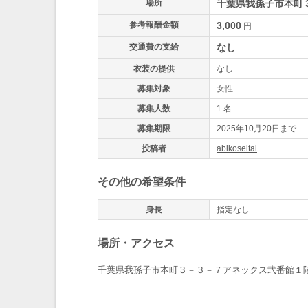
場所
千葉県我孫子市本町
参考報酬金額
3,000
円
交通費の支給
なし
衣装の提供
なし
募集対象
女性
募集人数
1 名
募集期限
2025年10月20日まで
投稿者
abikoseitai
その他の希望条件
身長
指定なし
場所・アクセス
千葉県我孫子市本町３－３－７アネックス弐番館１