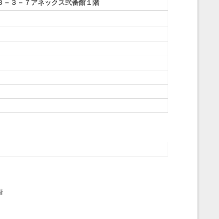
３－３－７アネックス弐番館１階
階