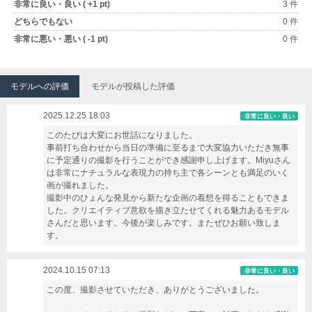
非常に良い・良い ( +1 pt)
3 件
どちらでもない
0 件
非常に悪い・悪い ( -1 pt)
0 件
モデルへの評価
モデルが投稿した評価
2025.12.25 18:03
非常に良い・良い
このたびは大変にお世話になりました。
事前打ち合わせから当日の準備に至るまで大変協力いただき無事
に予定通りの撮影を行うことができ感謝申し上げます。Miyuさん
は非常にナチュラルな表現力の持ち主で各シーンとも満足のいく
画が撮れました。
撮影中のひょんな発見から新たな企画の着想を得ることもできま
した。クリエイティブ意欲を描き立たせてくれる魅力あるモデル
さんだと思います。今後が楽しみです。またぜひお願い致しま
す。
2024.10.15 07:13
非常に良い・良い
この度、撮影させていただき、ありがとうございました。