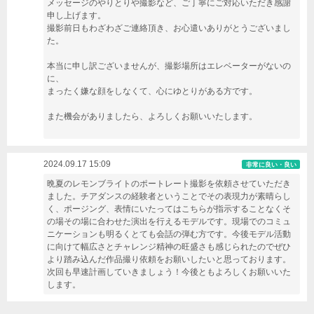
メッセージのやりとりや撮影など、ご丁寧にご対応いただき感謝
申し上げます。
撮影前日もわざわざご連絡頂き、お心遣いありがとうございまし
た。
本当に申し訳ございませんが、撮影場所はエレベーターがないの
に、
まったく嫌な顔をしなくて、心にゆとりがある方です。
また機会がありましたら、よろしくお願いいたします。
2024.09.17 15:09
非常に良い・良い
晩夏のレモンブライトのポートレート撮影を依頼させていただき
ました。チアダンスの経験者ということでその表現力が素晴らし
く、ポージング、表情にいたってはこちらが指示することなくそ
の場その場に合わせた演出を行えるモデルです。現場でのコミュ
ニケーションも明るくとても会話の弾む方です。今後モデル活動
に向けて幅広さとチャレンジ精神の旺盛さも感じられたのでぜひ
より踏み込んだ作品撮り依頼をお願いしたいと思っております。
次回も早速計画していきましょう！今後ともよろしくお願いいた
します。