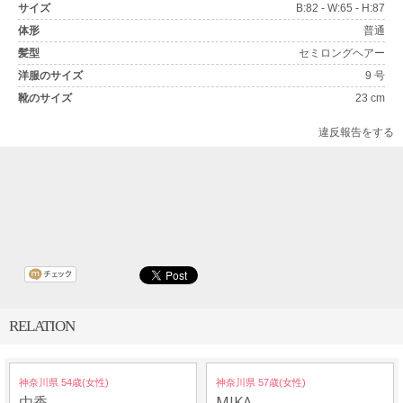
サイズ
B:82 - W:65 - H:87
体形
普通
髪型
セミロングヘアー
洋服のサイズ
9 号
靴のサイズ
23 cm
違反報告をする
RELATION
神奈川県 54歳(女性)
神奈川県 57歳(女性)
由香
MIKA