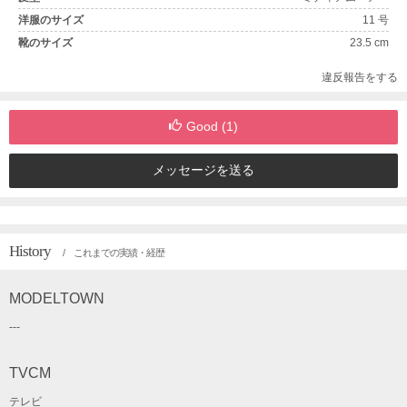
洋服のサイズ
11 号
靴のサイズ
23.5 cm
違反報告をする
Good (
1
)
メッセージを送る
History
/ これまでの実績・経歴
MODELTOWN
---
TVCM
テレビ