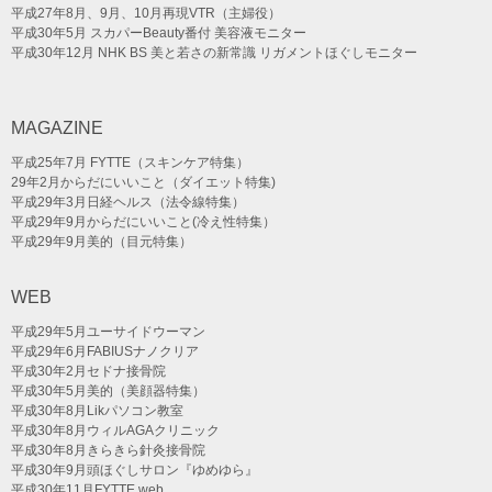
平成27年8月、9月、10月再現VTR（主婦役）
平成30年5月 スカパーBeauty番付 美容液モニター
平成30年12月 NHK BS 美と若さの新常識 リガメントほぐしモニター
MAGAZINE
平成25年7月 FYTTE（スキンケア特集）
29年2月からだにいいこと（ダイエット特集)
平成29年3月日経ヘルス（法令線特集）
平成29年9月からだにいいこと(冷え性特集）
平成29年9月美的（目元特集）
WEB
平成29年5月ユーサイドウーマン
平成29年6月FABIUSナノクリア
平成30年2月セドナ接骨院
平成30年5月美的（美顔器特集）
平成30年8月Likパソコン教室
平成30年8月ウィルAGAクリニック
平成30年8月きらきら針灸接骨院
平成30年9月頭ほぐしサロン『ゆめゆら』
平成30年11月FYTTE web