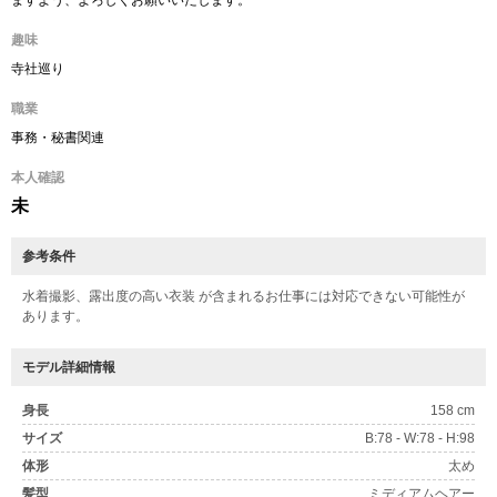
ますよう、よろしくお願いいたします。
趣味
寺社巡り
職業
事務・秘書関連
本人確認
未
参考条件
水着撮影、露出度の高い衣装 が含まれるお仕事には対応できない可能性が
あります。
モデル詳細情報
身長
158 cm
サイズ
B:78 - W:78 - H:98
体形
太め
髪型
ミディアムヘアー