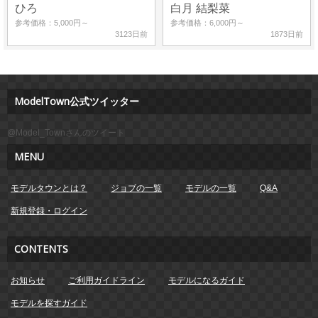
ひろ
白月 結梨菜
参考価格：5,000円～
参考価格：6,000円～
3123日前
1873日前
ModelTown公式ツイッター
@Model_Townさんのツイート
MENU
モデルタウンとは？
ジョブの一覧
モデルの一覧
Q&A
新規登録・ログイン
CONTENTS
お知らせ
ご利用ガイドライン
モデルになるガイド
モデルを探すガイド