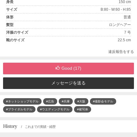
身長
150 cm
サイズ
B:80 - W:60 - H:85
体形
普通
髪型
ロングヘアー
洋服のサイズ
7 号
靴のサイズ
22.5 cm
違反報告をする
Good (
17
)
メッセージを送る
#ネットショップモデル
#広告
#兵庫
#大阪
#撮影会モデル
#ブライダルモデル
#ウエディングモデル
#被写体
History
/ これまでの実績・経歴