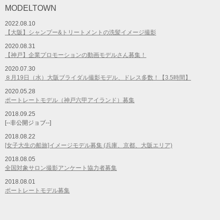
MODELTOWN
2022.08.10
【大阪】シャンプー&トリートメントの洗髪イメージ撮影
2020.08.31
【神戸】企業プロモーションの動画モデルさん募集！
2020.07.30
８月19日（水）大阪ブライダル撮影モデル、ドレス多数！【3.5時間】
2020.05.28
ポートレートモデル（神戸六甲アイランド）募集
2018.09.25
[--非公開ジョブ--]
2018.08.22
[女子大生の船旅]イメージモデル募集 (兵庫、京都、大阪エリア)
2018.08.05
全国対象サロン撮影アンケート協力者募集
2018.08.01
ポートレートモデル募集