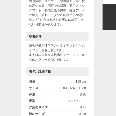
専属契約、スカウト、水着撮影、露出度
の高い衣装、個室での撮影、商用ストッ
クフォト、長期に渡る撮影、撮影データ
の販売、撮影データの私的利用(SNS投
稿など) が含まれるお仕事には対応でき
ない可能性があります。
取引条件
総合評価が-1以下のクライアントからの
オファーを受け付けない。
本人確認書類が未提出のクライアントか
らのオファーを受け付けない。
モデル詳細情報
身長
159 cm
サイズ
B:83 - W:60 - H:88
体形
普通
髪型
ロングヘアー
洋服のサイズ
9 号
靴のサイズ
23 cm