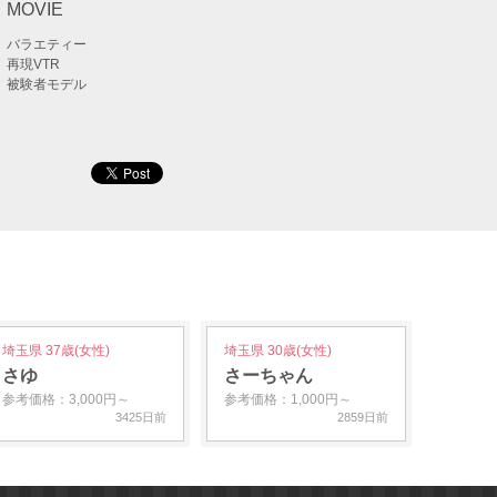
MOVIE
バラエティー
再現VTR
被験者モデル
埼玉県 37歳(女性)
埼玉県 30歳(女性)
さゆ
さーちゃん
参考価格：3,000円～
参考価格：1,000円～
3425日前
2859日前