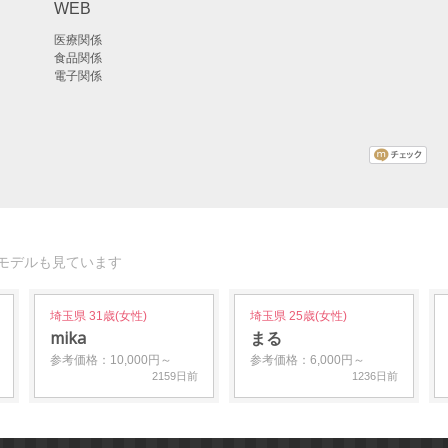
WEB
医療関係
食品関係
電子関係
モデルも見ています
埼玉県 31歳(女性)
埼玉県 25歳(女性)
mika
まる
参考価格：10,000円～
参考価格：6,000円～
2159日前
1236日前