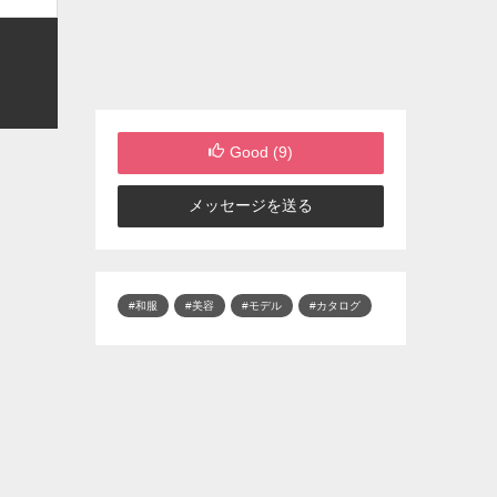
Good (
9
)
メッセージを送る
#和服
#美容
#モデル
#カタログ