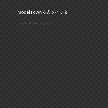
ModelTown公式ツイッター
@Model_Townさんのツイート