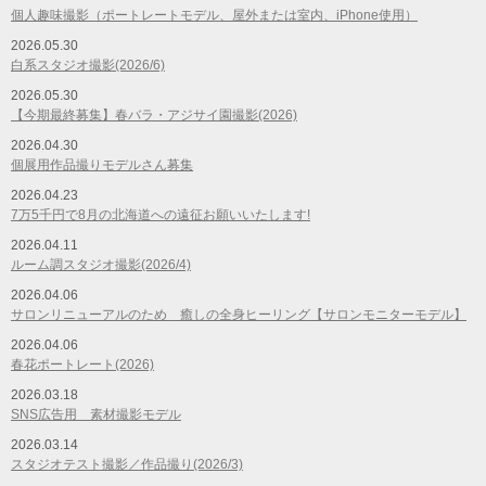
個人趣味撮影（ポートレートモデル、屋外または室内、iPhone使用）
2026.05.30
白系スタジオ撮影(2026/6)
2026.05.30
【今期最終募集】春バラ・アジサイ園撮影(2026)
2026.04.30
個展用作品撮りモデルさん募集
2026.04.23
7万5千円で8月の北海道への遠征お願いいたします!
2026.04.11
ルーム調スタジオ撮影(2026/4)
2026.04.06
サロンリニューアルのため 癒しの全身ヒーリング【サロンモニターモデル】
2026.04.06
春花ポートレート(2026)
2026.03.18
SNS広告用 素材撮影モデル
2026.03.14
スタジオテスト撮影／作品撮り(2026/3)