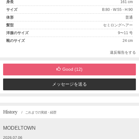
身長
161 cm
サイズ
B:80 - W:55 - H:90
体形
普通
髪型
セミロングヘアー
洋服のサイズ
9〜11 号
靴のサイズ
24 cm
違反報告をする
Good (
12
)
メッセージを送る
History
/ これまでの実績・経歴
MODELTOWN
2026.07.06