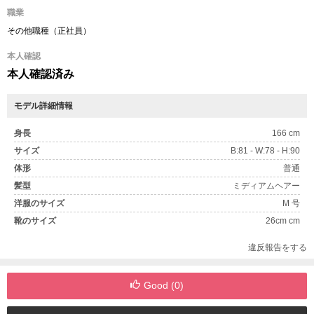
職業
その他職種（正社員）
本人確認
本人確認済み
モデル詳細情報
身長
166 cm
サイズ
B:81 - W:78 - H:90
体形
普通
髪型
ミディアムヘアー
洋服のサイズ
M 号
靴のサイズ
26cm cm
違反報告をする
Good (
0
)