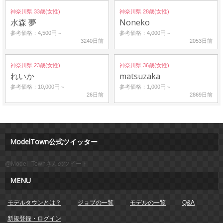
神奈川県 33歳(女性)
神奈川県 28歳(女性)
水森 夢
Noneko
参考価格：4,500円～
参考価格：4,000円～
3240日前
2053日前
神奈川県 23歳(女性)
神奈川県 36歳(女性)
れいか
matsuzaka
参考価格：10,000円～
参考価格：1,000円～
26日前
2869日前
ModelTown公式ツイッター
@Model_Townさんのツイート
MENU
モデルタウンとは？
ジョブの一覧
モデルの一覧
Q&A
新規登録・ログイン