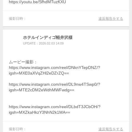
https://youtu.be/SfhdMTuzKXU
撮影日時：
違反報告をする
ホテルインディゴ軽井沢様
UPDATE：2026.02.03 14:09
ムービー撮影：
https://www.instagram.com/reel/DNknYTepDNZ/?
igsh=MXE0aXVqZHl2eDZrZQ==
https://www.instagram.com/reel/DL9nw4TSwp0/?
igsh=MTE2cDM2eWdhMWFwdg==
https://www.instagram.com/reel/DLbdT3JCbOH/?
igsh=MXZkaHkzY3NhN2k1MA==
撮影日時：
違反報告をする