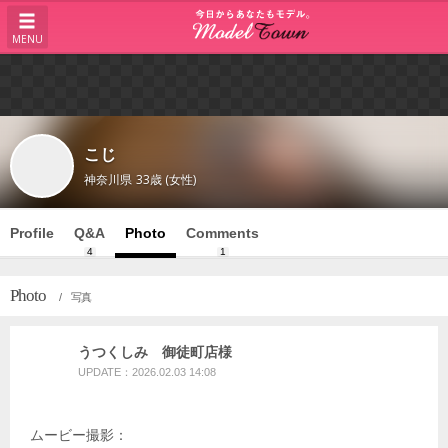
MENU
こじ
神奈川県
33歳 (女性)
Profile
Q&A
Photo
Comments
4
1
Photo
/ 写真
うつくしみ 御徒町店様
UPDATE：2026.02.03 14:08
ムービー撮影：