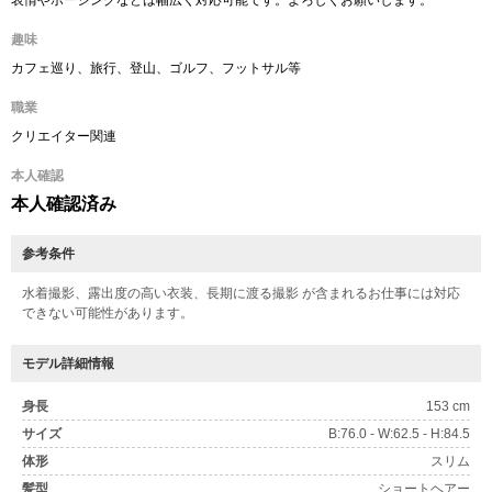
表情やポージングなどは幅広く対応可能です。よろしくお願いします。
趣味
カフェ巡り、旅行、登山、ゴルフ、フットサル等
職業
クリエイター関連
本人確認
本人確認済み
参考条件
水着撮影、露出度の高い衣装、長期に渡る撮影 が含まれるお仕事には対応
できない可能性があります。
モデル詳細情報
身長
153 cm
サイズ
B:76.0 - W:62.5 - H:84.5
体形
スリム
髪型
ショートヘアー