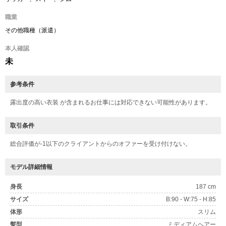
職業
その他職種（派遣）
本人確認
未
参考条件
露出度の高い衣装 が含まれるお仕事には対応できない可能性があります。
取引条件
総合評価が-1以下のクライアントからのオファーを受け付けない。
モデル詳細情報
身長
187 cm
サイズ
B:90 - W:75 - H:85
体形
スリム
髪型
ミディアムヘアー