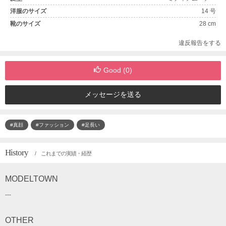
洋服のサイズ
14 号
靴のサイズ
28 cm
違反報告をする
Good (
0
)
メッセージを送る
#真顔
#ファッション
#足長い
History
/ これまでの実績・経歴
MODELTOWN
---
OTHER