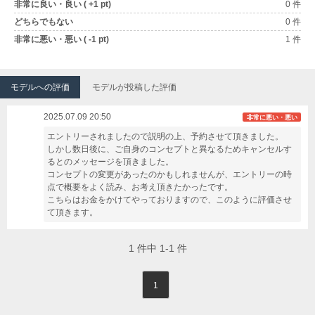
非常に良い・良い ( +1 pt)
0 件
どちらでもない
0 件
非常に悪い・悪い ( -1 pt)
1 件
モデルへの評価
モデルが投稿した評価
2025.07.09 20:50
非常に悪い・悪い
エントリーされましたので説明の上、予約させて頂きました。
しかし数日後に、ご自身のコンセプトと異なるためキャンセルす
るとのメッセージを頂きました。
コンセプトの変更があったのかもしれませんが、エントリーの時
点で概要をよく読み、お考え頂きたかったです。
こちらはお金をかけてやっておりますので、このように評価させ
て頂きます。
1
件中
1-1
件
1