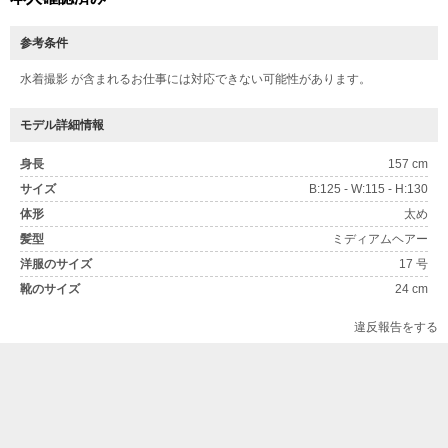
参考条件
水着撮影 が含まれるお仕事には対応できない可能性があります。
モデル詳細情報
身長
157 cm
サイズ
B:125 - W:115 - H:130
体形
太め
髪型
ミディアムヘアー
洋服のサイズ
17 号
靴のサイズ
24 cm
違反報告をする