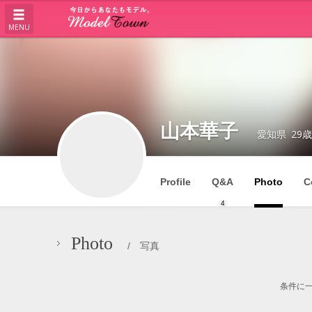
MENU
山本華子
愛知県
29歳
Profile
Q&A
Photo
C
4
Photo
/ 写真
条件に