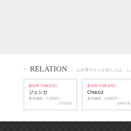
RELATION
/ 山本華子さんを見た人は、こ
愛知県 29歳(女性)
愛知県 42歳(女性)
ジェシカ
Chαco♪
参考価格：7,000円～
参考価格：5,000円～
2732日前
2346日前