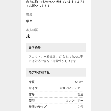
向きに取り組みたいと考えています！よろし
くお願いします！
職業
学生
本人確認
未
参考条件
スカウト、水着撮影、 が含まれるお仕事
には対応できない可能性があります。
モデル詳細情報
身長
156 cm
サイズ
B:80 - W:60 - H:85
体形
普通
髪型
ロングヘアー
洋服のサイズ
9 号