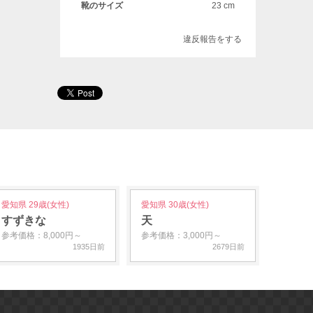
靴のサイズ
23 cm
違反報告をする
愛知県 29歳(女性)
愛知県 30歳(女性)
すずきな
天
参考価格：8,000円～
参考価格：3,000円～
1935日前
2679日前