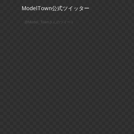
ModelTown公式ツイッター
@Model_Townさんのツイート