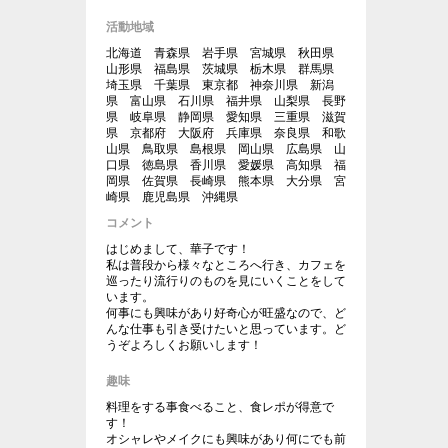
活動地域
北海道 青森県 岩手県 宮城県 秋田県
山形県 福島県 茨城県 栃木県 群馬県
埼玉県 千葉県 東京都 神奈川県 新潟
県 富山県 石川県 福井県 山梨県 長野
県 岐阜県 静岡県 愛知県 三重県 滋賀
県 京都府 大阪府 兵庫県 奈良県 和歌
山県 鳥取県 島根県 岡山県 広島県 山
口県 徳島県 香川県 愛媛県 高知県 福
岡県 佐賀県 長崎県 熊本県 大分県 宮
崎県 鹿児島県 沖縄県
コメント
はじめまして、華子です！
私は普段から様々なところへ行き、カフェを
巡ったり流行りのものを見にいくことをして
います。
何事にも興味があり好奇心が旺盛なので、ど
んな仕事も引き受けたいと思っています。ど
うぞよろしくお願いします！
趣味
料理をする事食べること、食レポが得意で
す！
オシャレやメイクにも興味があり何にでも前