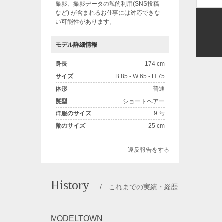
撮影、撮影データの私的利用(SNS投稿
など) が含まれるお仕事には対応できな
い可能性があります。
モデル詳細情報
身長
174 cm
サイズ
B:85 - W:65 - H:75
体形
普通
髪型
ショートヘアー
洋服のサイズ
9 号
靴のサイズ
25 cm
違反報告をする
History
/ これまでの実績・経歴
MODELTOWN