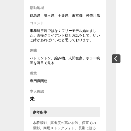
活動地域
群馬県 埼玉県 千葉県 東京都 神奈川県
コメント
事務所所属ではなくフリーモデル始めまし
た。直接クライアント様とお話をして、いい
ご縁があればいいなと思っております。
趣味
バトミントン、編み物、人間観察、ホラー映
画を薄目で見る
職業
専門職関連
本人確認
未
参考条件
水着撮影、露出度の高い衣装、個室での
撮影、商用ストックフォト、長期に渡る