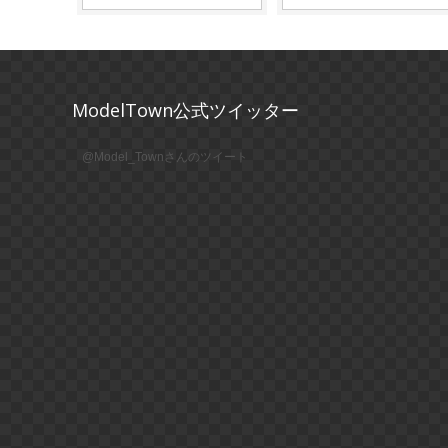
ModelTown公式ツイッター
@Model_Townさんのツイート