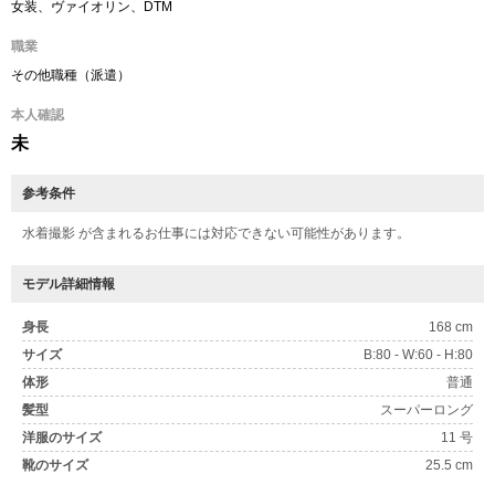
女装、ヴァイオリン、DTM
職業
その他職種（派遣）
本人確認
未
参考条件
水着撮影 が含まれるお仕事には対応できない可能性があります。
モデル詳細情報
身長
168 cm
サイズ
B:80 - W:60 - H:80
体形
普通
髪型
スーパーロング
洋服のサイズ
11 号
靴のサイズ
25.5 cm