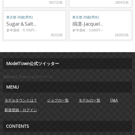
3927日前
1804日前
東京都 28歳(男性)
東京都 29歳(男性)
Sugar＆Salt…
搦凛-Jacquel…
参考価格：8,700円～
参考価格：5,000円～
352日前
1828日前
ModelTown公式ツイッター
@Model_Townさんのツイート
MENU
モデルタウンとは？
ジョブの一覧
モデルの一覧
Q&A
新規登録・ログイン
CONTENTS