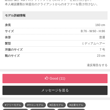
本人確認書類が未提出のクライアントからのオファーを受け付けない。
モデル詳細情報
身長
160 cm
サイズ
B:76 - W:60 - H:86
体形
普通
髪型
ミディアムヘアー
洋服のサイズ
7 号
靴のサイズ
23 cm
違反報告をする
Good (
11
)
メッセージを送る
#フリーモデル
#サロンモデル
#広告モデル
#企業モデル