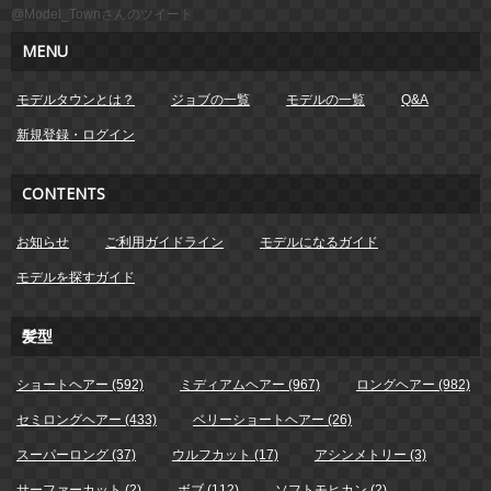
@Model_Townさんのツイート
MENU
モデルタウンとは？
ジョブの一覧
モデルの一覧
Q&A
新規登録・ログイン
CONTENTS
お知らせ
ご利用ガイドライン
モデルになるガイド
モデルを探すガイド
髪型
ショートヘアー (592)
ミディアムヘアー (967)
ロングヘアー (982)
セミロングヘアー (433)
ベリーショートヘアー (26)
スーパーロング (37)
ウルフカット (17)
アシンメトリー (3)
サーファーカット (2)
ボブ (112)
ソフトモヒカン (2)