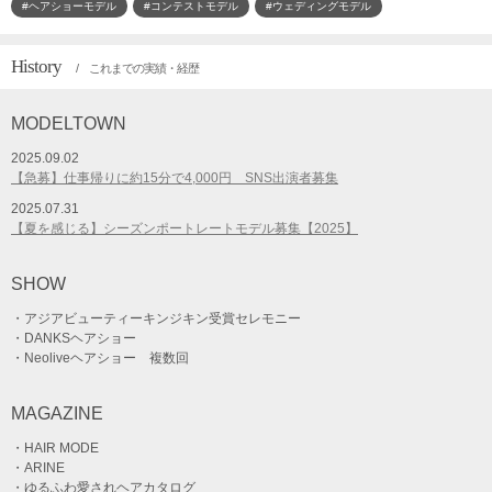
#ヘアショーモデル
#コンテストモデル
#ウェディングモデル
History
/ これまでの実績・経歴
MODELTOWN
2025.09.02
【急募】仕事帰りに約15分で4,000円 SNS出演者募集
2025.07.31
【夏を感じる】シーズンポートレートモデル募集【2025】
SHOW
・アジアビューティーキンジキン受賞セレモニー
・DANKSヘアショー
・Neoliveヘアショー 複数回
MAGAZINE
・HAIR MODE
・ARINE
・ゆるふわ愛されヘアカタログ