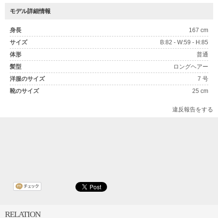
モデル詳細情報
身長
167 cm
サイズ
B:82 - W:59 - H:85
体形
普通
髪型
ロングヘアー
洋服のサイズ
7 号
靴のサイズ
25 cm
違反報告をする
RELATION