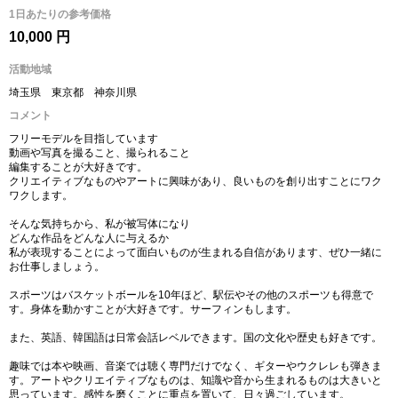
1日あたりの参考価格
10,000 円
活動地域
埼玉県 東京都 神奈川県
コメント
フリーモデルを目指しています
動画や写真を撮ること、撮られること
編集することが大好きです。
クリエイティブなものやアートに興味があり、良いものを創り出すことにワク
ワクします。
そんな気持ちから、私が被写体になり
どんな作品をどんな人に与えるか
私が表現することによって面白いものが生まれる自信があります、ぜひ一緒に
お仕事しましょう。
スポーツはバスケットボールを10年ほど、駅伝やその他のスポーツも得意で
す。身体を動かすことが大好きです。サーフィンもします。
また、英語、韓国語は日常会話レベルできます。国の文化や歴史も好きです。
趣味では本や映画、音楽では聴く専門だけでなく、ギターやウクレレも弾きま
す。アートやクリエイティブなものは、知識や音から生まれるものは大きいと
思っています。感性を磨くことに重点を置いて、日々過ごしています。