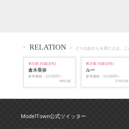
RELATION
/ どりねねさんを見た人は、こ
東京都 35歳(女性)
東京都 34歳(女性)
倉木香奈
ルー
参考価格：10,000円～
参考価格：10,000円～
489日前
2746日前
ModelTown公式ツイッター