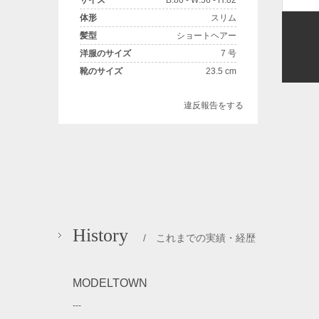
サイズ
B:80 - W:56 - H:82
体形
スリム
髪型
ショートヘアー
洋服のサイズ
7 号
靴のサイズ
23.5 cm
違反報告をする
History
/ これまでの実績・経歴
MODELTOWN
---