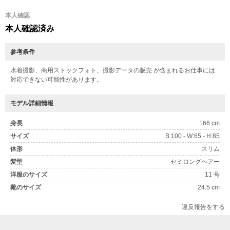
本人確認
本人確認済み
参考条件
水着撮影、商用ストックフォト、撮影データの販売 が含まれるお仕事には
対応できない可能性があります。
モデル詳細情報
身長
166 cm
サイズ
B:100 - W:65 - H:85
体形
スリム
髪型
セミロングヘアー
洋服のサイズ
11 号
靴のサイズ
24.5 cm
違反報告をする