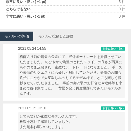
非常に良い・良い ( +1 pt)
3 件
どちらでもない
0 件
非常に悪い・悪い ( -1 pt)
0 件
モデルへの評価
モデルが投稿した評価
2021.05.24 14:55
非常に良い・良い
梅雨入り前の晴天の公園にて、野外ポートレートを撮影させてい
ただきました。 のびやかで均整のとれたスタイルの良さが写真に
もそのまま反映され、素敵なポートレートになりました。 ポーズ
や表情のリクエストにも優しく対応していただき、撮影の合間も
終始にこやかで大変親しみのもてるモデル様で、とても楽しく撮
影させていただきました。 事前の御衣装のお打合せや連絡等も小
まめで好印象でした。 背景を変え再度撮影してみたいモデルさ
んです。
2021.05.15 13:10
非常に良い・良い
とても笑顔が素敵なモデルさんです。
枚数を忘れて撮影していました。
また是非お願いいたします。