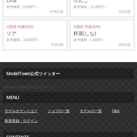
Lina
りんご
参考価格：8,000円～
参考価格：12,000円～
4748日前
736日前
大阪府 42歳(女性)
大阪府 35歳(女性)
リア
梓菜(しな)
参考価格：10,000円～
参考価格：1,000円～
679日前
169日前
ModelTown公式ツイッター
@Model_Townさんのツイート
MENU
モデルタウンとは？
ジョブの一覧
モデルの一覧
Q&A
新規登録・ログイン