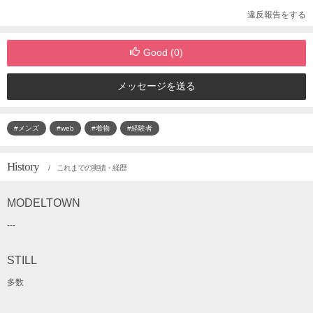
違反報告をする
Good (
0
)
メッセージを送る
#メンズ
#web
#着物
#経験者
History
/ これまでの実績・経歴
MODELTOWN
---
STILL
多数