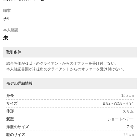
職業
学生
本人確認
未
取引条件
総合評価が-1以下のクライアントからのオファーを受け付けない。
本人確認書類が未提出のクライアントからのオファーを受け付けない。
モデル詳細情報
身長
155 cm
サイズ
B:82 - W:58 - H:94
体形
スリム
髪型
ショートヘアー
洋服のサイズ
7 号
靴のサイズ
24 cm