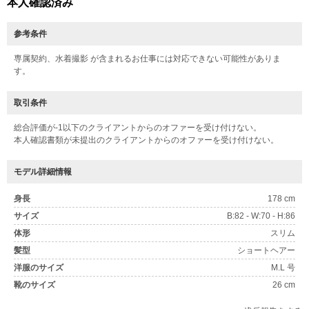
本人確認済み
参考条件
専属契約、水着撮影 が含まれるお仕事には対応できない可能性がありま
す。
取引条件
総合評価が-1以下のクライアントからのオファーを受け付けない。
本人確認書類が未提出のクライアントからのオファーを受け付けない。
モデル詳細情報
身長
178 cm
サイズ
B:82 - W:70 - H:86
体形
スリム
髪型
ショートヘアー
洋服のサイズ
M.L 号
靴のサイズ
26 cm