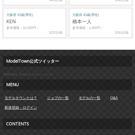
3455日前
1543日前
大阪府 33歳(男性)
大阪府 43歳(男性)
KEN
橋本一人
参考価格：10,000円～
参考価格：1,000円～
3237日前
2331日前
ModelTown公式ツイッター
@Model_Townさんのツイート
MENU
モデルタウンとは？
ジョブの一覧
モデルの一覧
Q&A
新規登録・ログイン
CONTENTS