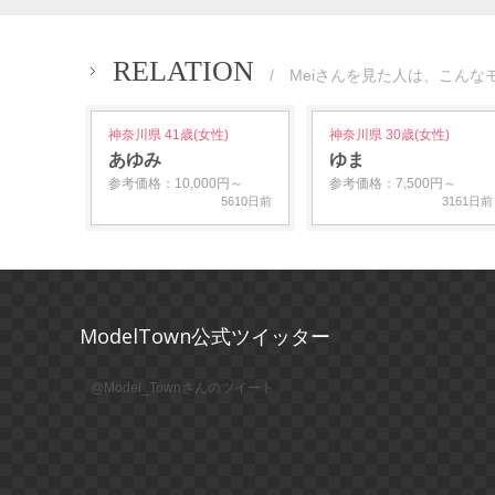
RELATION
/ Meiさんを見た人は、こんな
神奈川県 41歳(女性)
神奈川県 30歳(女性)
あゆみ
ゆま
参考価格：10,000円～
参考価格：7,500円～
5610日前
3161日前
ModelTown公式ツイッター
@Model_Townさんのツイート