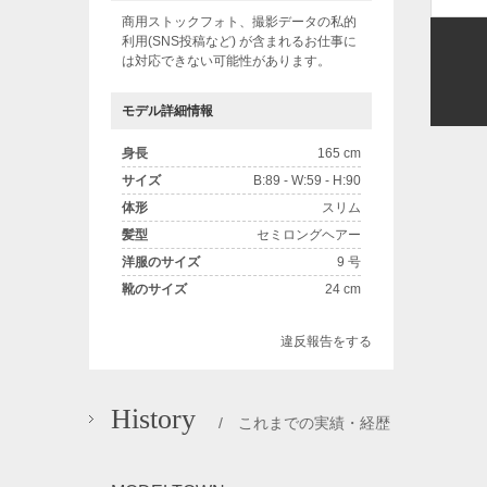
商用ストックフォト、撮影データの私的
利用(SNS投稿など) が含まれるお仕事に
は対応できない可能性があります。
モデル詳細情報
身長
165 cm
サイズ
B:89 - W:59 - H:90
体形
スリム
髪型
セミロングヘアー
洋服のサイズ
9 号
靴のサイズ
24 cm
違反報告をする
History
/ これまでの実績・経歴