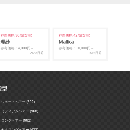
神奈川県 30歳(女性)
神奈川県 42歳(女性)
理紗
Mallica
参考価格：4,000円～
参考価格：10,000円～
2658日前
1516日前
髪型
ショートヘアー (592)
ミディアムヘアー (968)
ロングヘアー (982)
セミロングヘアー (433)