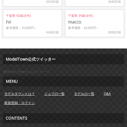
3319日前
2640日前
千葉県 42歳(女性)
千葉県 34歳(女性)
hii
macco
参考価格：10,000円～
参考価格：10,000円～
4140日前
2099日前
ModelTown公式ツイッター
@Model_Townさんのツイート
MENU
モデルタウンとは？
ジョブの一覧
モデルの一覧
Q&A
新規登録・ログイン
CONTENTS