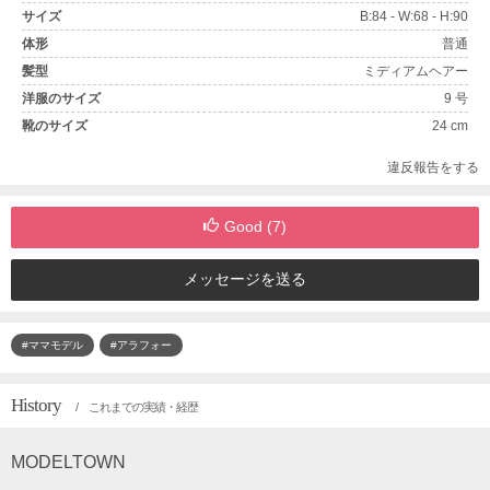
サイズ
B:84 - W:68 - H:90
体形
普通
髪型
ミディアムヘアー
洋服のサイズ
9 号
靴のサイズ
24 cm
違反報告をする
Good (
7
)
メッセージを送る
#ママモデル
#アラフォー
History
/ これまでの実績・経歴
MODELTOWN