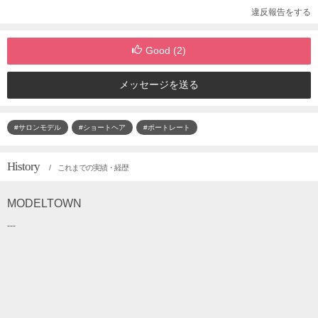
違反報告をする
Good (
2
)
メッセージを送る
#サロンモデル
#ショートヘア
#ポートレート
History
/ これまでの実績・経歴
MODELTOWN
---