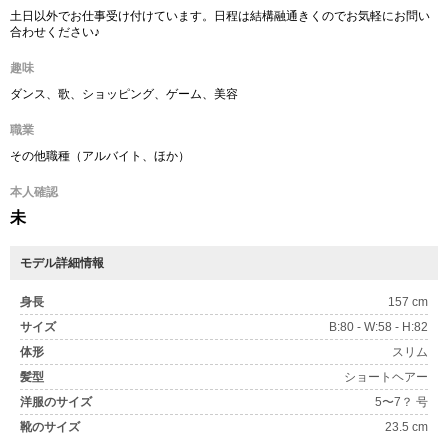
土日以外でお仕事受け付けています。日程は結構融通きくのでお気軽にお問い
合わせください♪
趣味
ダンス、歌、ショッピング、ゲーム、美容
職業
その他職種（アルバイト、ほか）
本人確認
未
モデル詳細情報
身長
157 cm
サイズ
B:80 - W:58 - H:82
体形
スリム
髪型
ショートヘアー
洋服のサイズ
5〜7？ 号
靴のサイズ
23.5 cm