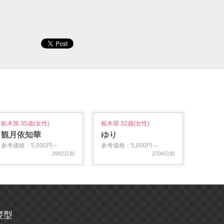
栃木県 35歳(女性)
栃木県 32歳(女性)
観月依知華
ゆり
参考価格：5,000円～
参考価格：5,000円～
2982日前
2704日前
髪型