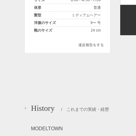
サイズ
B:86 - W:58 - H:89
体形
普通
髪型
ミディアムヘアー
洋服のサイズ
9〜 号
靴のサイズ
24 cm
違反報告をする
History
/ これまでの実績・経歴
MODELTOWN