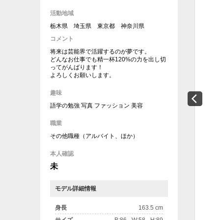
活動地域
栃木県 埼玉県 東京都 神奈川県
コメント
将来は芸能界で活躍するのが夢です。
どんなお仕事でも精一杯120%の力を出し切
ってがんばります！
よろしくお願いします。
趣味
語学の勉強 写真 ファッション 美容
職業
その他職種（アルバイト、ほか）
本人確認
未
モデル詳細情報
身長
163.5 cm