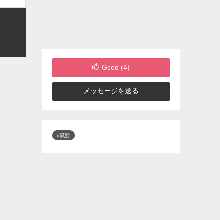
Good (
4
)
メッセージを送る
#黒髪