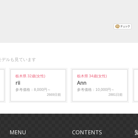
モデルも見ています
栃木県 32歳(女性)
栃木県 34歳(女性)
rii
Ann
参考価格：8,000円～
参考価格：10,000円～
2669日前
2881日前
MENU
CONTENTS