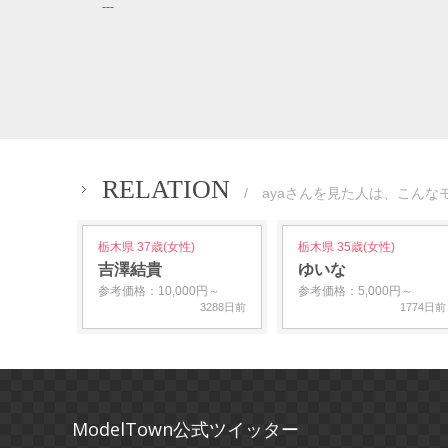
---
RELATION
/ ayaさんを見た人は、こんな
栃木県 37歳(女性)
栃木県 35歳(女性)
吉澤結貴
ゆいな
参考価格：10,000円～
参考価格：5,000円～
3288日前
1774日前
ModelTown公式ツイッター