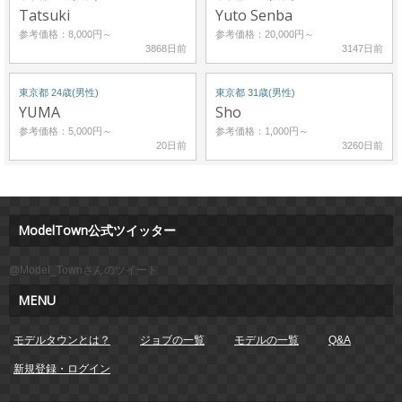
Tatsuki
Yuto Senba
参考価格：8,000円～
参考価格：20,000円～
3868日前
3147日前
東京都 24歳(男性)
東京都 31歳(男性)
YUMA
Sho
参考価格：5,000円～
参考価格：1,000円～
20日前
3260日前
ModelTown公式ツイッター
@Model_Townさんのツイート
MENU
モデルタウンとは？
ジョブの一覧
モデルの一覧
Q&A
新規登録・ログイン