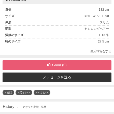
身長
182 cm
サイズ
B:86 - W:77 - H:90
体形
スリム
髪型
セミロングヘアー
洋服のサイズ
11-13 号
靴のサイズ
27.5 cm
違反報告をする
Good (
0
)
メッセージを送る
#笑顔
#柔らかい
#やさしい
History
/ これまでの実績・経歴