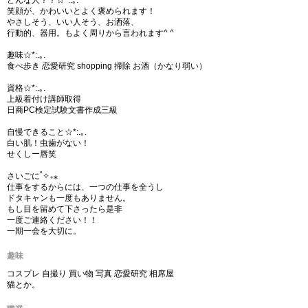
どんな人？？☆*:.｡.
笑顔が、かわいいとよく褒められます！
やさしそう、いい人そう、お洒落、
行動的、器用。もよく周りから言われます^ ^
趣味☆*:.｡.
食べ歩き 恋愛研究 shopping 掃除 お酒（かなり弱い）
資格☆*:.｡.
上級着付け講師取得
日商PC検定試験文書作成三級
自慢できること☆*:.｡.
白い肌！虫歯がない！
せくしー唇笑
さいごに˚✧₊⁎
仕事をするからには、一つの仕事を全うし
ドタキャンも一度もありません。
もし目を留めて下さったら是非
一度ご連絡ください！！
一期一会を大切に。
趣味
コスプレ 自撮り 買い物 写真 恋愛研究 相席屋
猫とか。