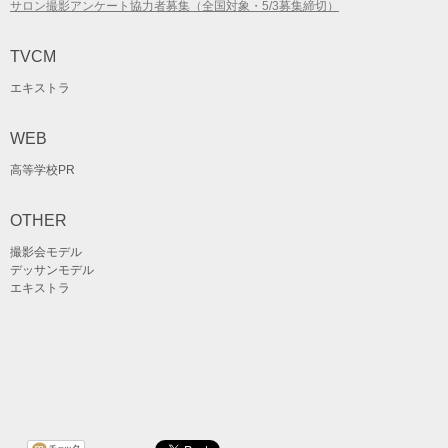
サロン撮影アンケート協力者募集（全国対象・5/3募集締切）
TVCM
エキストラ
WEB
高等学校PR
OTHER
撮影会モデル
デッサンモデル
エキストラ