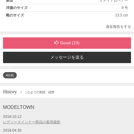
髪型
ミディアムヘアー
洋服のサイズ
9 号
靴のサイズ
23.5 cm
違反報告をする
Good (
23
)
メッセージを送る
#白肌
History
/ これまでの実績・経歴
MODELTOWN
2018.10.12
レディースインナー商品の着用撮影
2018.04.30