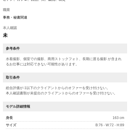
職業
事務・秘書関連
本人確認
未
参考条件
水着撮影、個室での撮影、商用ストックフォト、長期に渡る撮影 が含まれ
るお仕事には対応できない可能性があります。
取引条件
総合評価が-1以下のクライアントからのオファーを受け付けない。
本人確認書類が未提出のクライアントからのオファーを受け付けない。
モデル詳細情報
身長
163 cm
サイズ
B:76 - W:72 - H:89