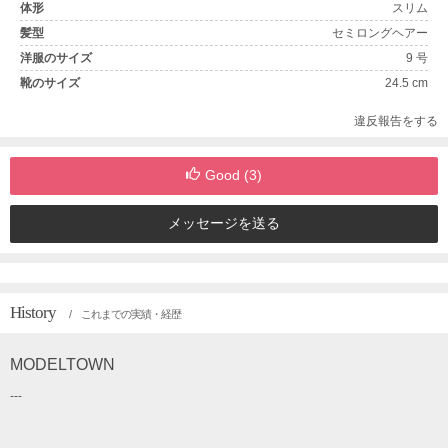
体形
スリム
髪型
セミロングヘアー
洋服のサイズ
9 号
靴のサイズ
24.5 cm
違反報告をする
Good (
3
)
メッセージを送る
History
/ これまでの実績・経歴
MODELTOWN
---