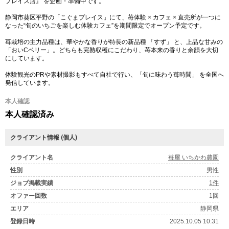
プレイス店』 を企画・準備中です。
静岡市葵区平野の「こぐまプレイス」にて、苺体験 × カフェ × 直売所が一つに
なった“旬のいちごを楽しむ体験カフェ”を期間限定でオープン予定です。
苺栽培の主力品種は、華やかな香りが特長の新品種 「すず」 と、上品な甘みの
「おいCベリー」。どちらも完熟収穫にこだわり、苺本来の香りと余韻を大切
にしています。
体験観光のPRや素材撮影もすべて自社で行い、「旬に味わう苺時間」 を全国へ
発信しています。
本人確認
本人確認済み
クライアント情報 (個人)
クライアント名
苺屋 いちかわ農園
性別
男性
ジョブ掲載実績
1件
オファー回数
1回
エリア
静岡県
登録日時
2025.10.05 10:31